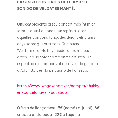
LA SESSIÓ POSTERIOR DE DJ AMB “EL
SONIDO DE VELDÁ” ES MANTÉ.
Chukky
presenta el seu concert més íntim en
format acústic donant un repàs a totes
aquelles cançons llançades durant els últims
anys sobre guitarra com ‘Qué bueno!’,
‘Ventanilla’ o ‘No hay miedo’ entre moltes
altres…col·laborant amb altres artistes. Un
espectacle acompanyat de la veu i la guitarra
d’Adán Borges i la percussió de Fonseca.
https://www.wegow.com/es/compra/chukky-
en-barcelona-en-acustico
Oferta de llançament 15€ (només al juliol) 18€
entrada anticipada i 22€ a taquilla