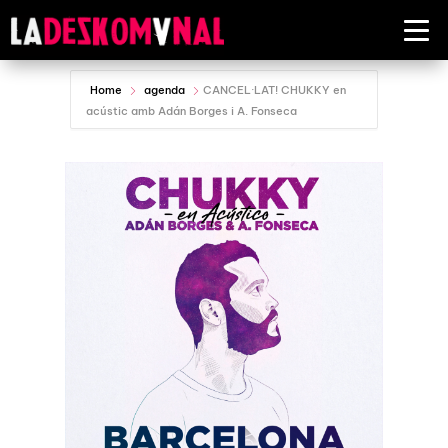
Home
agenda
CANCEL·LAT! CHUKKY en
acústic amb Adán Borges i A. Fonseca