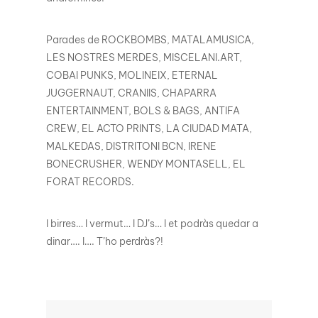
Parades de ROCKBOMBS, MATALAMUSICA,
LES NOSTRES MERDES, MISCELANI.ART,
COBAI PUNKS, MOLINEIX, ETERNAL
JUGGERNAUT, CRANIIS, CHAPARRA
ENTERTAINMENT, BOLS & BAGS, ANTIFA
CREW, EL ACTO PRINTS, LA CIUDAD MATA,
MALKEDAS, DISTRITONI BCN, IRENE
BONECRUSHER, WENDY MONTASELL, EL
FORAT RECORDS.
I birres… I vermut… I DJ’s… I et podràs quedar a
dinar…. I…. T’ho perdràs?!