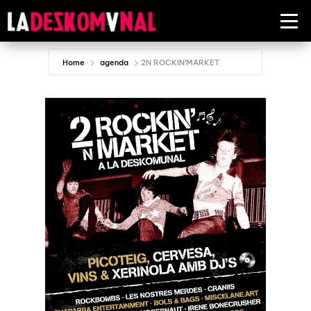
Home
agenda
2N ROCKIN’MARKET