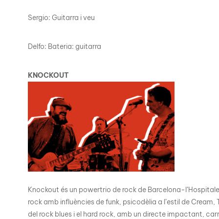
Sergio: Guitarra i veu
Delfo: Bateria: guitarra
KNOCKOUT
Knockout és un powertrio de rock de Barcelona-l’Hospitalet
rock amb influències de funk, psicodèlia a l’estil de Cream,
del rock blues i el hard rock, amb un directe impactant, car