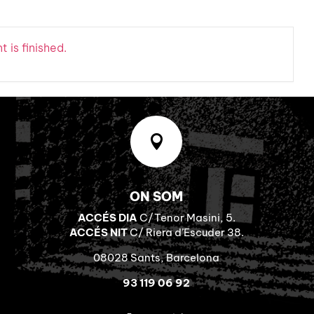
 is finished.

ON SOM
ACCÉS DIA
C/Tenor Masini, 5.
ACCÉS NIT
C/ Riera d’Escuder 38.
08028 Sants, Barcelona
93 119 06 92