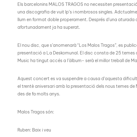
Els barcelonins MALOS TRAGOS no necessiten presentació,
una discografia de vuit lp’s i nombrosos singles. Adctualmen
llum en format doble properament. Després d’una aturada o
afortunadament ja ha superat.
El nou disc, que s’anomenarà “Los Malos Tragos”, es publi
presentació a La Deskomunal. El disc consta de 25 temes 
Music ha tingut accés a l’àlbum- serà el millor treball de M
Aquest concert es va suspendre a causa d’aquesta dificulta
el trentè aniversari amb la presentació dels nous temes d
des de fa molts anys.
Malos Tragos són:
Ruben: Baix i veu