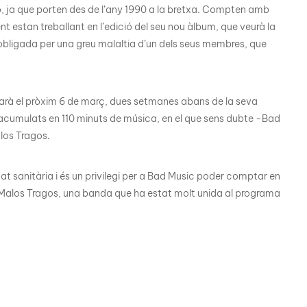
 ja que porten des de l’any 1990 a la bretxa. Compten amb
t estan treballant en l’edició del seu nou àlbum, que veurà la
bligada per una greu malaltia d’un dels seus membres, que
carà el pròxim 6 de març, dues setmanes abans de la seva
acumulats en 110 minuts de música, en el que sens dubte -Bad
alos Tragos.
t sanitària i és un privilegi per a Bad Music poder comptar en
e Malos Tragos, una banda que ha estat molt unida al programa