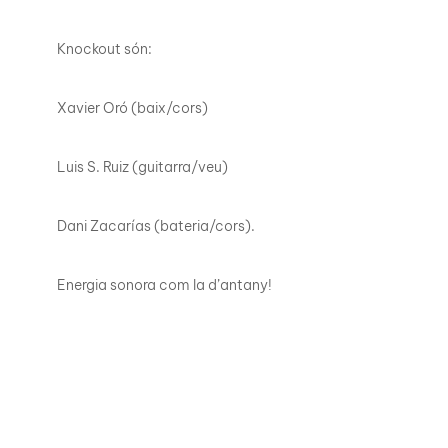
Knockout són:
Xavier Oró (baix/cors)
Luis S. Ruiz (guitarra/veu)
Dani Zacarías (bateria/cors).
Energia sonora com la d’antany!