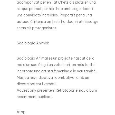
acompanyat per en Fat Chets als plats en una
nit que promet pur hip-hop amb segell local i
uns convidats increïbles. Prepara’t per a una
actuació intensa on l’estil hardcore i el missatge
seran els protagonistes.
Sociología Animal:
Sociologia Animal es un projecte nascut de la
mà d’un sociòleg i un veterinari, on més tard s’
incorpora una artista femenina a la veu també .
Música reivindicativa i combativa, amb un
directe potent i versàtil.
Aquest any presenten ‘Retrotopia’ el nou àlbum
recentment publicat.
Atap: