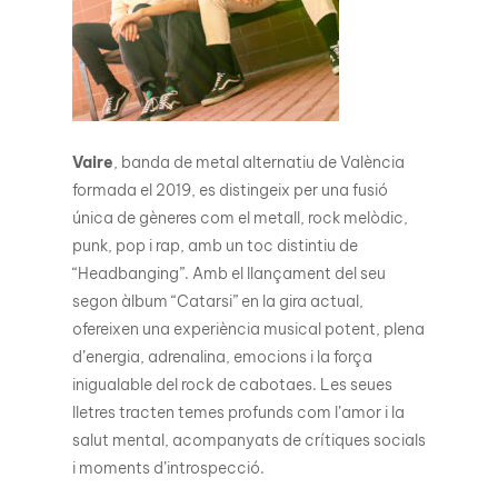
Vaire
, banda de metal alternatiu de València
formada el 2019, es distingeix per una fusió
única de gèneres com el metall, rock melòdic,
punk, pop i rap, amb un toc distintiu de
“Headbanging”. Amb el llançament del seu
segon àlbum “Catarsi” en la gira actual,
ofereixen una experiència musical potent, plena
d’energia, adrenalina, emocions i la força
inigualable del rock de cabotaes. Les seues
lletres tracten temes profunds com l’amor i la
salut mental, acompanyats de crítiques socials
i moments d’introspecció.