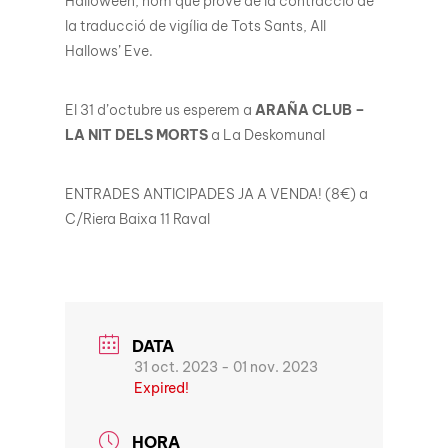
Halloween, nom que prové de la contracció de
la traducció de vigília de Tots Sants, All
Hallows’ Eve.
El 31 d’octubre us esperem a
ARAÑA CLUB –
LA NIT DELS MORTS
a La Deskomunal
ENTRADES ANTICIPADES JA A VENDA! (8€) a
C/Riera Baixa 11 Raval
DATA
31 oct. 2023
- 01 nov. 2023
Expired!
HORA