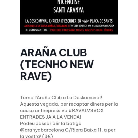
ARAÑA CLUB
(TECNHO NEW
RAVE)
Torna l’Araña Club a La Deskomunal!
Aquesta vegada, per recaptar diners per la
causa antirepressiva #RAVALVSVOX
ENTRADES JA A LA VENDA!️
Podeu passar per la botiga
@aranyabarcelona C/Riera Baixa 11, a per
la vostra! (8€)