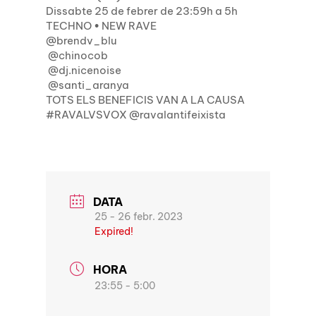
Dissabte 25 de febrer de 23:59h a 5h
TECHNO • NEW RAVE
@brendv_blu
@chinocob
@dj.nicenoise
@santi_aranya
TOTS ELS BENEFICIS VAN A LA CAUSA
#RAVALVSVOX @ravalantifeixista
DATA
25 - 26 febr. 2023
Expired!
HORA
23:55 - 5:00