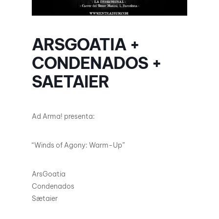
ARSGOATIA +
CONDENADOS +
SAETAIER
Ad Arma! presenta:
“Winds of Agony: Warm-Up”
ArsGoatia
Condenados
Sætaier