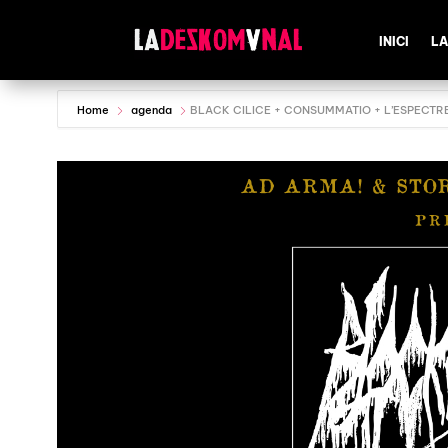
INICI
LA
Home
agenda
BLACK CILICE + CONSUMMATIO + L’ESPECTR