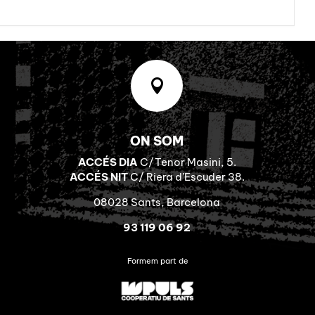

ON SOM
ACCÉS DIA
C/Tenor Masini, 5.
ACCÉS NIT
C/ Riera d’Escuder 38.
08028 Sants, Barcelona
93 119 06 92
Formem part de