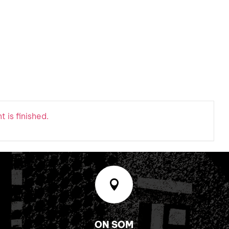
 is finished.

ON SOM