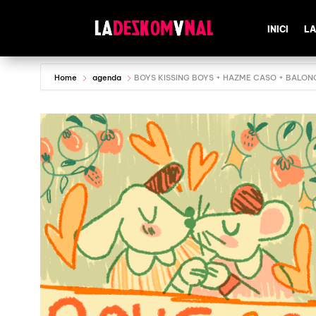
INICI
LA
Home
agenda
BOYS KISSING BOYS + HAZME CASO + BALO