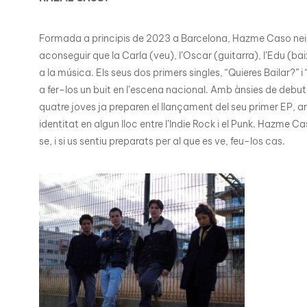
Formada a principis de 2023 a Barcelona, Hazme Caso neix
aconseguir que la Carla (veu), l’Oscar (guitarra), l’Edu (bai
a la música. Els seus dos primers singles, “Quieres Bailar?” i
a fer-los un buit en l’escena nacional. Amb ànsies de debuta
quatre joves ja preparen el llançament del seu primer EP, 
identitat en algun lloc entre l’Indie Rock i el Punk. Hazme 
se, i si us sentiu preparats per al que es ve, feu-los cas.