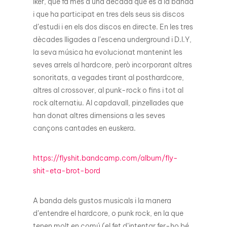
Iker, que fa més d’una dècada que és a la banda
i que ha participat en tres dels seus sis discos
d’estudi i en els dos discos en directe. En les tres
dècades lligades a l’escena underground i D.I.Y,
la seva música ha evolucionat mantenint les
seves arrels al hardcore, però incorporant altres
sonoritats, a vegades tirant al posthardcore,
altres al crossover, al punk-rock o fins i tot al
rock alternatiu. Al capdavall, pinzellades que
han donat altres dimensions a les seves
cançons cantades en euskera.
https://flyshit.bandcamp.com/album/fly-
shit-eta-brot-bord
A banda dels gustos musicals i la manera
d’entendre el hardcore, o punk rock, en la que
tenen molt en comú (el fet d’intentar fer-ho bé