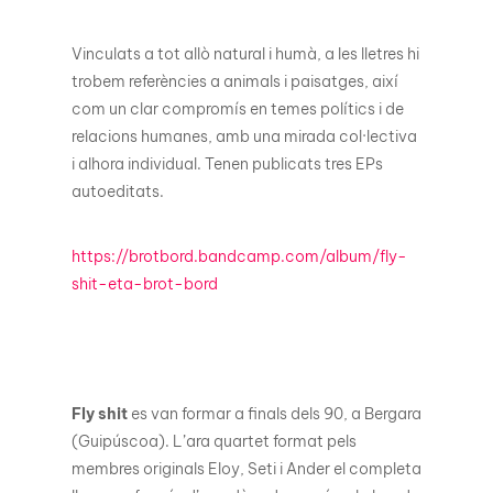
Vinculats a tot allò natural i humà, a les lletres hi
trobem referències a animals i paisatges, així
com un clar compromís en temes polítics i de
relacions humanes, amb una mirada col·lectiva
i alhora individual. Tenen publicats tres EPs
autoeditats.
https://brotbord.bandcamp.com/album/fly-
shit-eta-brot-bord
Fly shit
es van formar a finals dels 90, a Bergara
(Guipúscoa). L’ara quartet format pels
membres originals Eloy, Seti i Ander el completa