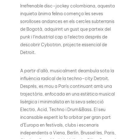
Irrefrenable disc-jockey colombiana, aquesta
inquieta ànima felina comença les seves
sorolloses andances en els cercles subterranis
de Bogotà, adquirint un gust que parteix del
punk i l’industrial cap a l’electro després de
descobrir Cybotron, projecte essencial de
Detroit.
A partir d’allà, musicalment deambula sota la
influència radical de la techno-city Detroit.
Després, es mou a París continuant amb una
trajectòria, enfocada en una estètica musical
lisèrgica i minimalista en la seva selecció
Electro, Acid, Techno i Drum&Bass. El seu
incansable esperit la fa orbitar per gran part
d’Europa en festivals, clubs i escenaris
independents a Viena, Berlín, Brussel·les, Paris,