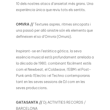
10 dels nostres atacs d’ansietat més grans. Una
experiència única que reviu tots els sentits.
OMVRA //
Textures aspres, ritmes sincopats i
una passió per allò sinistre són els elements que
defineixen el so d’Omvra (Omura).
Inspirant-se en l’estètica gòtica, la seva
essència musical està profundament arrelada a
la dècada de 1980, combinant fàcilment estils
com el Newbeat, el Coldwave, l’EBM i el Post-
Punk amb l’Electro i el Techno contemporanis
tant en les seves sessions de DJ com en les
seves produccions.
GATASANTA //
Dj ACTIVITIES RECORDS /
BARCELONA