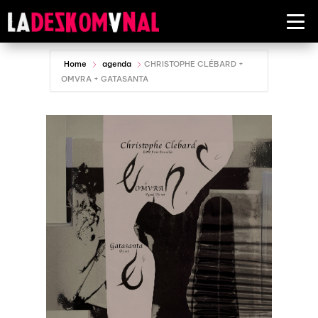
Home
agenda
CHRISTOPHE CLÉBARD +
OMVRA + GATASANTA