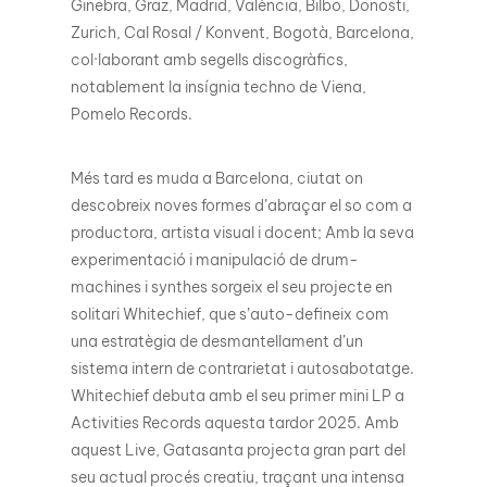
Ginebra, Graz, Madrid, València, Bilbo, Donosti,
Zurich, Cal Rosal / Konvent, Bogotà, Barcelona,
col·laborant amb segells discogràfics,
notablement la insígnia techno de Viena,
Pomelo Records.
Més tard es muda a Barcelona, ciutat on
descobreix noves formes d’abraçar el so com a
productora, artista visual i docent; Amb la seva
experimentació i manipulació de drum-
machines i synthes sorgeix el seu projecte en
solitari Whitechief, que s’auto-defineix com
una estratègia de desmantellament d’un
sistema intern de contrarietat i autosabotatge.
Whitechief debuta amb el seu primer mini LP a
Activities Records aquesta tardor 2025. Amb
aquest Live, Gatasanta projecta gran part del
seu actual procés creatiu, traçant una intensa