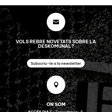

VOLS REBRE NOVETATS SOBRE LA
DESKOMUNAL?
Subscriu-te a la newsletter

ON SOM
ACCÉS DIA
C/Tenor Masini, 5.