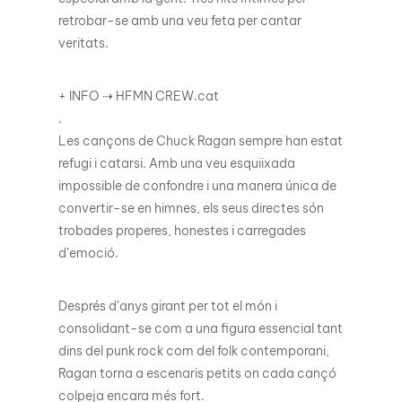
retrobar-se amb una veu feta per cantar
veritats.
+ INFO ⇢ HFMN CREW.cat
.
Les cançons de Chuck Ragan sempre han estat
refugi i catarsi. Amb una veu esquiixada
impossible de confondre i una manera única de
convertir-se en himnes, els seus directes són
trobades properes, honestes i carregades
d’emoció.
Després d’anys girant per tot el món i
consolidant-se com a una figura essencial tant
dins del punk rock com del folk contemporani,
Ragan torna a escenaris petits on cada cançó
colpeja encara més fort.