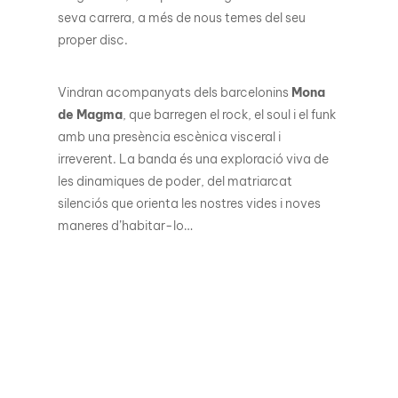
seva carrera, a més de nous temes del seu
proper disc.
Vindran acompanyats dels barcelonins
Mona
de Magma
, que barregen el rock, el soul i el funk
amb una presència escènica visceral i
irreverent. La banda és una exploració viva de
les dinamiques de poder, del matriarcat
silenciós que orienta les nostres vides i noves
maneres d’habitar-lo…