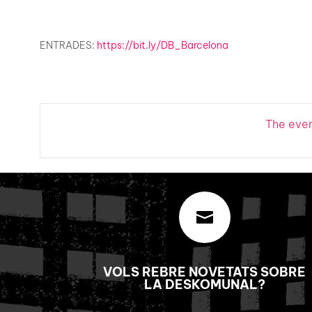
ENTRADES:
https://bit.ly/DB_Barcelona
The event

VOLS REBRE NOVETATS SOBRE
LA DESKOMUNAL?