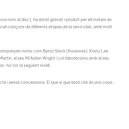
ona nom al disc), ha estat gravat i produït per ell mateix en
ecull cançons de diferents etapes de la seva vida, amb molt
l’acompanyen noms com Byron Slack (Invasives), Kristy Lee
rtin, el seu fill Aidan Wright i col·laboracions amb el seu
r-ho tot al següent nivell.
recte i sense concessions. El que sí que està clar és una cosa…