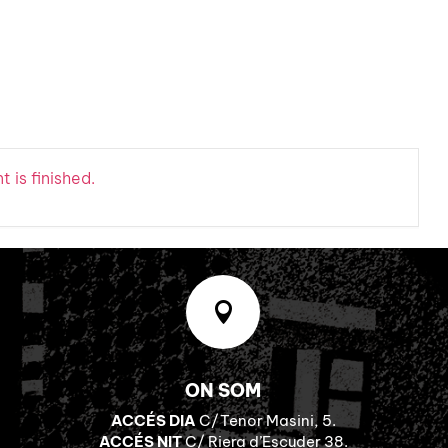
 is finished.

ON SOM
ACCÉS DIA
C/Tenor Masini, 5.
ACCÉS NIT
C/ Riera d’Escuder 38.