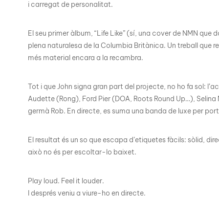
i carregat de personalitat.
El seu primer àlbum, “Life Like” (sí, una cover de NMN que d
plena naturalesa de la Columbia Britànica. Un treball que r
més material encara a la recambra.
Tot i que John signa gran part del projecte, no ho fa sol: 
Audette (Rong), Ford Pier (DOA, Roots Round Up…), Selina Ma
germà Rob. En directe, es suma una banda de luxe per porta
El resultat és un so que escapa d’etiquetes fàcils: sòlid, di
això no és per escoltar-lo baixet.
Play loud. Feel it louder.
I després veniu a viure-ho en directe.