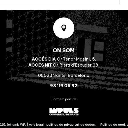

ON SOM
ACCÉS DIA
C/Tenor Masini, 5.
ACCÉS NIT
C/ Riera d’Escuder 38.
08028 Sants, Barcelona
93 119 06 92
Formem part de
025, fet amb WP. |
Avís legal i política de privacitat de dades.
|
Política de cookie