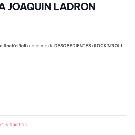
A JOAQUIN LADRON
e Rock’n’Roll
i concerts de
DESOBEDIENTES
i
ROCK’N’ROLL
 is finished.