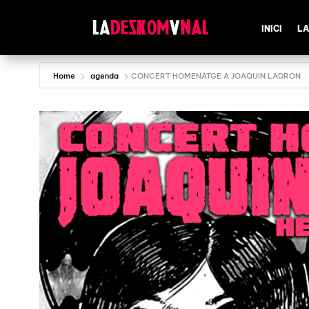
INICI
LA
Home
agenda
CONCERT HOMENATGE A JOAQUIN LADRON