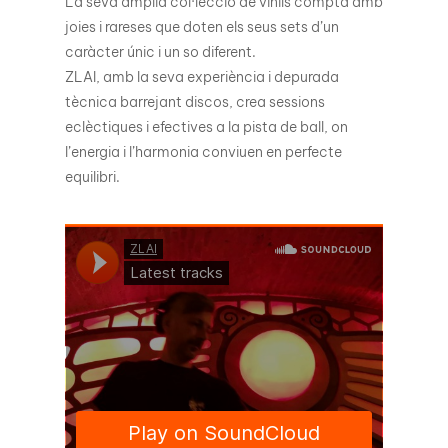
La seva àmplia col·lecció de vinils compta amb
joies i rareses que doten els seus sets d’un
caràcter únic i un so diferent.
ZLAI, amb la seva experiència i depurada
tècnica barrejant discos, crea sessions
eclèctiques i efectives a la pista de ball, on
l’energia i l’harmonia conviuen en perfecte
equilibri.