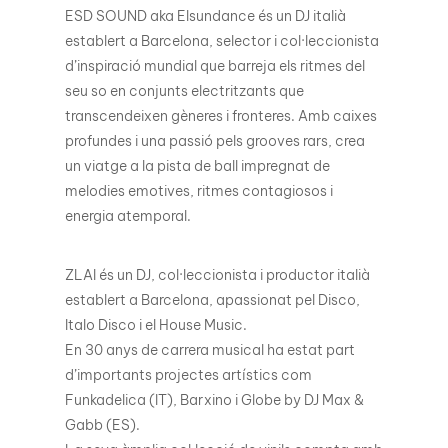
ESD SOUND aka Elsundance és un DJ italià
establert a Barcelona, ​​selector i col·leccionista
d’inspiració mundial que barreja els ritmes del
seu so en conjunts electritzants que
transcendeixen gèneres i fronteres. Amb caixes
profundes i una passió pels grooves rars, crea
un viatge a la pista de ball impregnat de
melodies emotives, ritmes contagiosos i
energia atemporal.
ZLAI és un DJ, col·leccionista i productor italià
establert a Barcelona, ​​apassionat pel Disco,
Italo Disco i el House Music.
En 30 anys de carrera musical ha estat part
d’importants projectes artístics com
Funkadelica (IT), Barxino i Globe by DJ Max &
Gabb (ES).