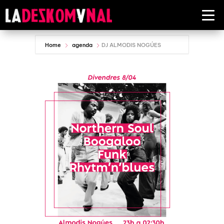
Home
agenda
DJ ALMODIS NOGÚES