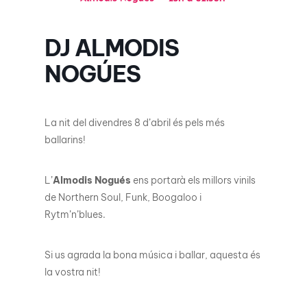
DJ ALMODIS
NOGÚES
La nit del divendres 8 d’abril és pels més
ballarins!
L’
Almodis Nogués
ens portarà els millors vinils
de Northern Soul, Funk, Boogaloo i
Rytm’n’blues.
Si us agrada la bona música i ballar, aquesta és
la vostra nit!