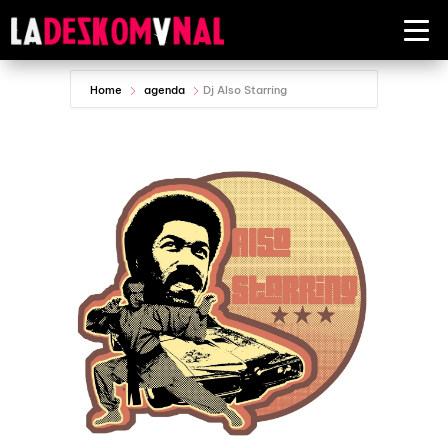
Home
agenda
Dj Also Starring