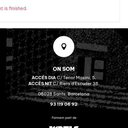
 is finished.

ON SOM
ACCÉS DIA
C/Tenor Masini, 5.
ACCÉS NIT
C/ Riera d’Escuder 38.
08028 Sants, Barcelona
93 119 06 92
Formem part de