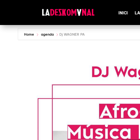
INICI
LA
Home
agenda
Dj WAGNER PA