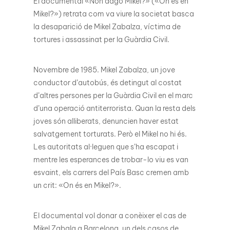
El documental «Non dago Mikel?» («On és en
Mikel?») retrata com va viure la societat basca
la desaparició de Mikel Zabalza, víctima de
tortures i assassinat per la Guàrdia Civil.
Novembre de 1985. Mikel Zabalza, un jove
conductor d’autobús, és detingut al costat
d’altres persones per la Guàrdia Civil en el marc
d’una operació antiterrorista. Quan la resta dels
joves són alliberats, denuncien haver estat
salvatgement torturats. Però el Mikel no hi és.
Les autoritats al·leguen que s’ha escapat i
mentre les esperances de trobar-lo viu es van
esvaint, els carrers del País Basc cremen amb
un crit: «On és en Mikel?».
El documental vol donar a conèixer el cas de
Mikel Zabala a Barcelona, un dels casos de