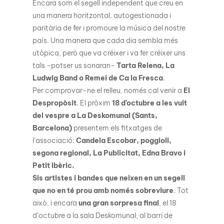
Encara som el segell independent que creu en
una manera horitzontal, autogestionada i
paritària de fer i promoure la música del nostre
país. Una manera que cada dia sembla més
utòpica, però que va créixer i va fer créixer uns
tals -potser us sonaran-
Tarta Relena, La
Ludwig Band o Remei de Ca la Fresca
.
Per comprovar-ne el relleu, només cal venir a
El
Despropòsit
. El pròxim
18 d’octubre a les vuit
del vespre a La Deskomunal (Sants,
Barcelona)
presentem els fitxatges de
l’associació:
Candela Escobar, poggioli,
segona regional, La Publicitat, Edna Bravo i
Petit Ibèric.
Sis artistes i bandes que neixen en un segell
que no en té prou amb només sobreviure
. Tot
això, i encara
una gran sorpresa final
, el 18
d’octubre a la sala Deskomunal, al barri de