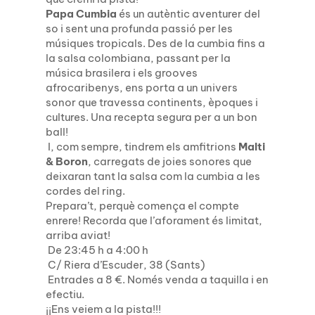
Papa Cumbia
és un autèntic aventurer del
so i sent una profunda passió per les
músiques tropicals. Des de la cumbia fins a
la salsa colombiana, passant per la
música brasilera i els grooves
afrocaribenys, ens porta a un univers
sonor que travessa continents, èpoques i
cultures. Una recepta segura per a un bon
ball!
I, com sempre, tindrem els amfitrions
Malti
& Boron
, carregats de joies sonores que
deixaran tant la salsa com la cumbia a les
cordes del ring.
Prepara’t, perquè comença el compte
enrere! Recorda que l’aforament és limitat,
arriba aviat!
De 23:45 h a 4:00 h
C/ Riera d’Escuder, 38 (Sants)
Entrades a 8 €. Només venda a taquilla i en
efectiu.
¡¡Ens veiem a la pista!!!