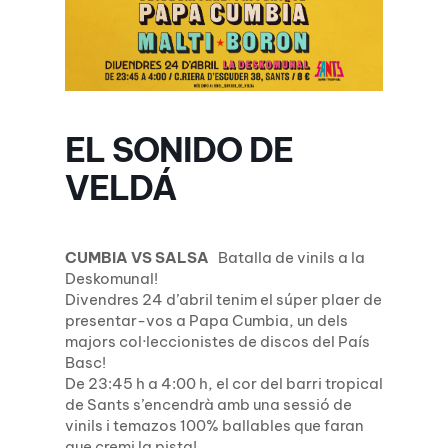
EL SONIDO DE
VELDÁ
CUMBIA VS SALSA
Batalla de vinils a la
Deskomunal!
Divendres 24 d’abril tenim el súper plaer de
presentar-vos a Papa Cumbia, un dels
majors col·leccionistes de discos del País
Basc!
De 23:45 h a 4:00 h, el cor del barri tropical
de Sants s’encendrà amb una sessió de
vinils i temazos 100% ballables que faran
que cremi la pista!