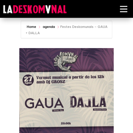
Home
agenda
Festes Deskomunals – GAUA
+ DALLA