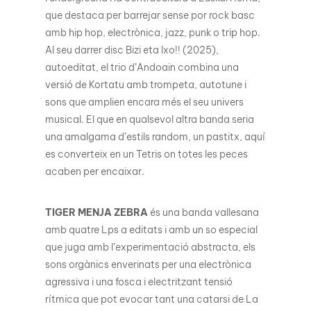
que destaca per barrejar sense por rock basc
amb hip hop, electrònica, jazz, punk o trip hop.
Al seu darrer disc Bizi eta Ixo!! (2025),
autoeditat, el trio d’Andoain combina una
versió de Kortatu amb trompeta, autotune i
sons que amplien encara més el seu univers
musical. El que en qualsevol altra banda seria
una amalgama d’estils random, un pastitx, aquí
es converteix en un Tetris on totes les peces
acaben per encaixar.
TIGER MENJA ZEBRA
és una banda vallesana
amb quatre Lps a editats i amb un so especial
que juga amb l’experimentació abstracta, els
sons orgànics enverinats per una electrònica
agressiva i una fosca i electritzant tensió
rítmica que pot evocar tant una catarsi de La