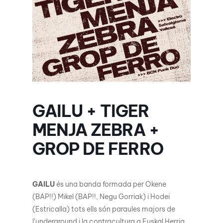
GAILU + TIGER
MENJA ZEBRA +
GROP DE FERRO
GAILU
és una banda formada per Okene
(BAP!!) Mikel (BAP!!, Negu Gorriak) i Hodei
(Estricalla) tots ells són paraules majors de
l’underground i la contracultura a Euskal Herria,