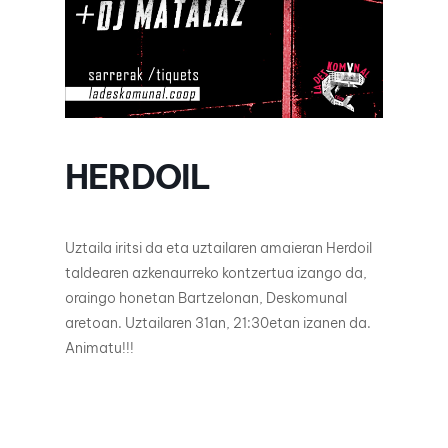
HERDOIL
Uztaila iritsi da eta uztailaren amaieran Herdoil
taldearen azkenaurreko kontzertua izango da,
oraingo honetan Bartzelonan, Deskomunal
aretoan. Uztailaren 31an, 21:30etan izanen da.
Animatu!!!