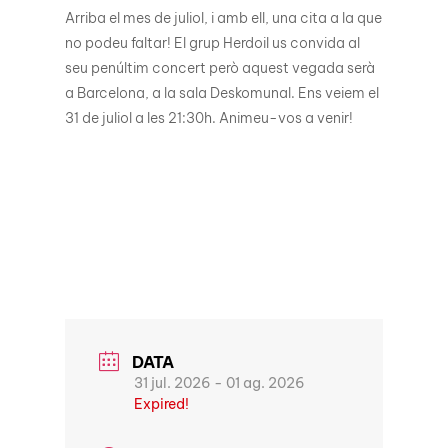
Arriba el mes de juliol, i amb ell, una cita a la que
no podeu faltar! El grup Herdoil us convida al
seu penúltim concert però aquest vegada serà
a Barcelona, a la sala Deskomunal. Ens veiem el
31 de juliol a les 21:30h. Animeu-vos a venir!
DATA
31 jul. 2026
- 01 ag. 2026
Expired!