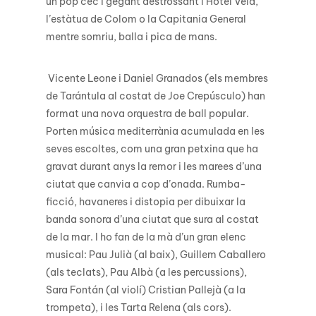
un pop cec i gegant destrossant l’Hotel Vela,
l’estàtua de Colom o la Capitania General
mentre somriu, balla i pica de mans.
Vicente Leone i Daniel Granados (els membres
de Tarántula al costat de Joe Crepúsculo) han
format una nova orquestra de ball popular.
Porten música mediterrània acumulada en les
seves escoltes, com una gran petxina que ha
gravat durant anys la remor i les marees d’una
ciutat que canvia a cop d’onada. Rumba-
ficció, havaneres i distopia per dibuixar la
banda sonora d’una ciutat que sura al costat
de la mar. I ho fan de la mà d’un gran elenc
musical: Pau Julià (al baix), Guillem Caballero
(als teclats), Pau Albà (a les percussions),
Sara Fontán (al violí) Cristian Pallejà (a la
trompeta), i les Tarta Relena (als cors).