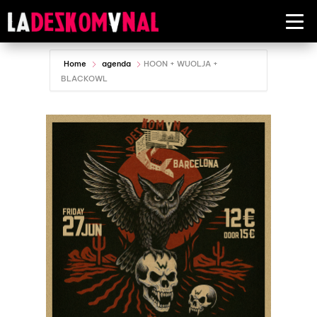
Home
agenda
HOON + WUOLJA +
BLACKOWL