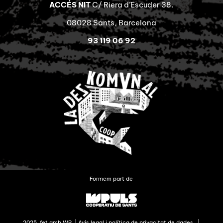
ACCÉS NIT
C/ Riera d’Escuder 38.
08028 Sants, Barcelona
93 119 06 92
Formem part de
2025, fet amb WP. |
Avís legal i política de privacitat de dades.
|