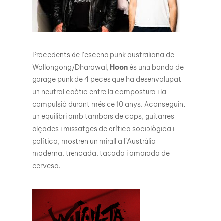
Procedents de l’escena punk australiana de
Wollongong/Dharawal,
Hoon
és una banda de
garage punk de 4 peces que ha desenvolupat
un neutral caòtic entre la compostura i la
compulsió durant més de 10 anys. Aconseguint
un equilibri amb tambors de cops, guitarres
alçades i missatges de crítica sociològica i
política, mostren un mirall a l’Austràlia
moderna, trencada, tacada i amarada de
cervesa.