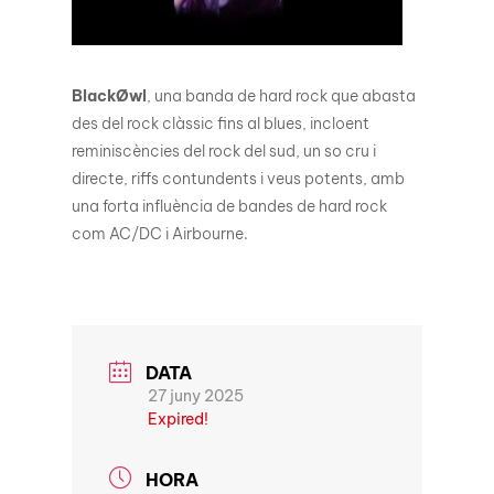
BlackØwl
, una banda de hard rock que abasta
des del rock clàssic fins al blues, incloent
reminiscències del rock del sud, un so cru i
directe, riffs contundents i veus potents, amb
una forta influència de bandes de hard rock
com AC/DC i Airbourne.
DATA
27 juny 2025
Expired!
HORA