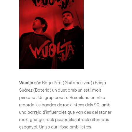
Wuolja
són Borja Prat (Guitarra i veu) i Benja
Suárez (Bateria) un duet amb un estil molt
personal. Un grup creat a Barcelona on el so
recorda les bandes de rock intens dels 90, amb
una barreja d’influències que van des del stoner
rock, grunge, rock psicodèlic al rock alternatiu
espanyol. Un so dur i fosc amb lletres