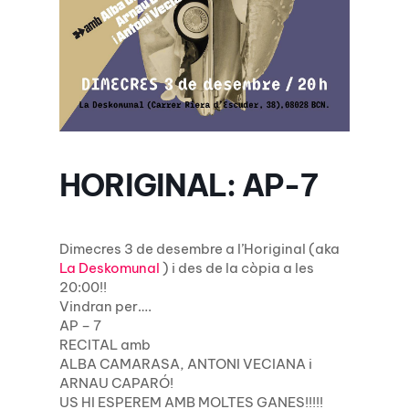
HORIGINAL: AP-7
Dimecres 3 de desembre a l’Horiginal (aka
La Deskomunal
) i des de la còpia a les
20:00!!
Vindran per….
AP – 7
RECITAL amb
ALBA CAMARASA, ANTONI VECIANA i
ARNAU CAPARÓ!
US HI ESPEREM AMB MOLTES GANES!!!!!