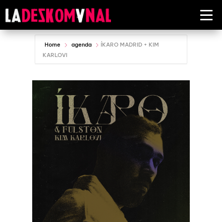
Home
agenda
ÍKARO MADRID + KIM
KARLOVI