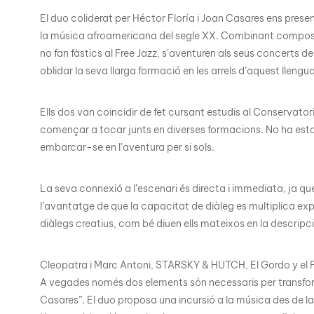
El duo coliderat per Héctor Floría i Joan Casares ens pr
la música afroamericana del segle XX. Combinant composicio
no fan fàstics al Free Jazz, s’aventuren als seus concerts 
oblidar la seva llarga formació en les arrels d’aquest llengu
Ells dos van coincidir de fet cursant estudis al Conserva
començar a tocar junts en diverses formacions. No ha estat
embarcar-se en l’aventura per si sols.
La seva connexió a l’escenari és directa i immediata, ja qu
l’avantatge de que la capacitat de diàleg es multiplica ex
diàlegs creatius, com bé diuen ells mateixos en la descripci
Cleopatra i Marc Antoni, STARSKY & HUTCH, El Gordo y el Fl
A vegades només dos elements són necessaris per transform
Casares”. El duo proposa una incursió a la música des de l