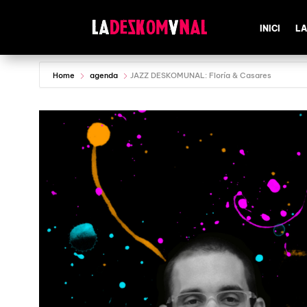
INICI
LA
Home
agenda
JAZZ DESKOMUNAL: Floría & Casares