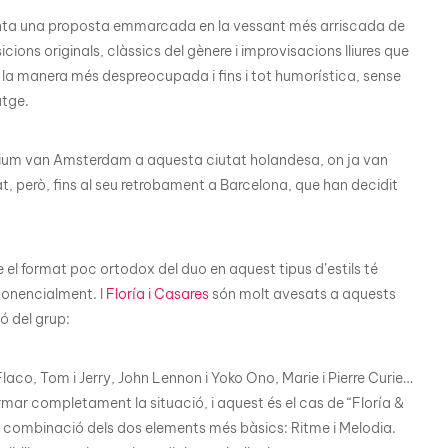
esenta una proposta emmarcada en la vessant més arriscada de
ns originals, clàssics del gènere i improvisacions lliures que
de la manera més despreocupada i fins i tot humorística, sense
atge.
torium van Amsterdam a aquesta ciutat holandesa, on ja van
, però, fins al seu retrobament a Barcelona, que han decidit
e el format poc ortodox del duo en aquest tipus d’estils té
ponencialment. I
Floría i Casares
són molt avesats a aquests
ó del grup:
aco, Tom i Jerry, John Lennon i Yoko Ono, Marie i Pierre Curie…
ar completament la situació, i aquest és el cas de “Floría &
a combinació dels dos elements més bàsics: Ritme i Melodia.