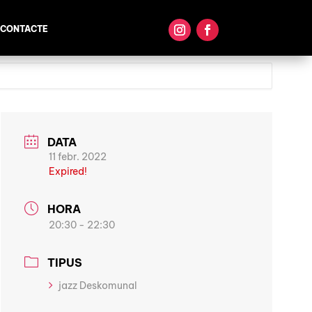
CONTACTE
DATA
11 febr. 2022
Expired!
HORA
20:30 - 22:30
TIPUS
jazz Deskomunal