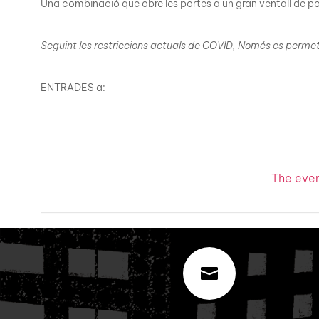
Una combinació que obre les portes a un gran ventall de posi
Seguint les restriccions actuals de COVID, Només es permetrà
ENTRADES a:
The event
