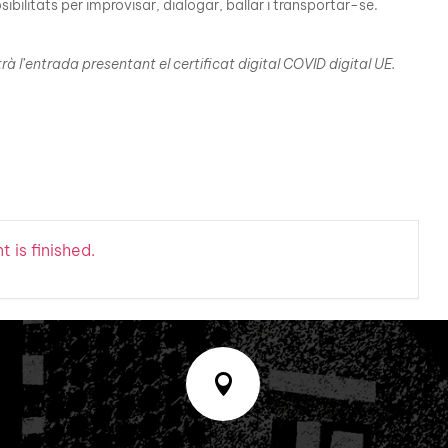
bilitats per improvisar, dialogar, ballar i transportar-se.
 l’entrada presentant el certificat digital COVID digital UE.
 is finished.
