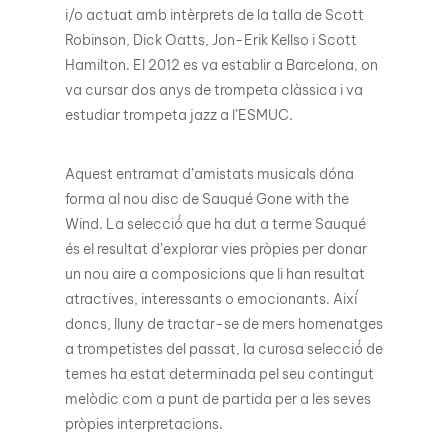
i/o actuat amb intèrprets de la talla de Scott
Robinson, Dick Oatts, Jon-Erik Kellso i Scott
Hamilton. El 2012 es va establir a Barcelona, on
va cursar dos anys de trompeta clàssica i va
estudiar trompeta jazz a l’ESMUC.
Aquest entramat d’amistats musicals dóna
forma al nou disc de Sauqué Gone with the
Wind. La selecció́ que ha dut a terme Sauqué
és el resultat d’explorar vies pròpies per donar
un nou aire a composicions que li han resultat
atractives, interessants o emocionants. Així́
doncs, lluny de tractar-se de mers homenatges
a trompetistes del passat, la curosa selecció́ de
temes ha estat determinada pel seu contingut
melòdic com a punt de partida per a les seves
pròpies interpretacions.