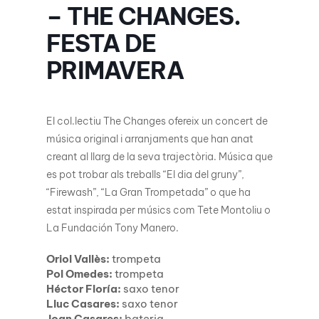
– THE CHANGES.
FESTA DE
PRIMAVERA
El col.lectiu The Changes ofereix un concert de
música original i arranjaments que han anat
creant al llarg de la seva trajectòria. Música que
es pot trobar als treballs “El dia del gruny”,
“Firewash”, “La Gran Trompetada” o que ha
estat inspirada per músics com Tete Montoliu o
La Fundación Tony Manero.
Oriol Vallès:
trompeta
Pol Omedes:
trompeta
Héctor Floría:
saxo tenor
Lluc Casares:
saxo tenor
Joan Casares:
bateria