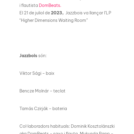
i flautista
DomBeats.
El 21 de juliol de
2023,
Jazzbois va llançar l’LP
“Higher Dimensions Waiting Room”
Jazzbois
són:
Viktor Sági – baix
Bencze Molnár – teclat
Tamás Czirják – bateria
Col·laboradors habituals: Dominik Kosztolánszki
aka DomBeats – saxo i flauta. Mukunda Papp –