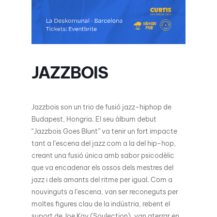
JAZZBOIS
Jazzbois son un trio de fusió jazz-hiphop de
Budapest, Hongria. El seu àlbum debut
“Jazzbois Goes Blunt” va tenir un fort impacte
tant a l’escena del jazz com a la del hip-hop,
creant una fusió única amb sabor psicodèlic
que va encadenar els ossos dels mestres del
jazz i dels amants del ritme per igual. Com a
nouvinguts a l’escena, van ser reconeguts per
moltes figures clau de la indústria, rebent el
suport de Joe Kay (Soulection), van aterrar en