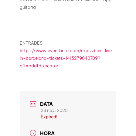
guitarra
ENTRADES:
https://www.eventbrite.com/e/jazzbois-live-
in-barcelona-tickets-1415279040709?
aff=oddtdtcreator
DATA
23 nov. 2025
Expired!
HORA