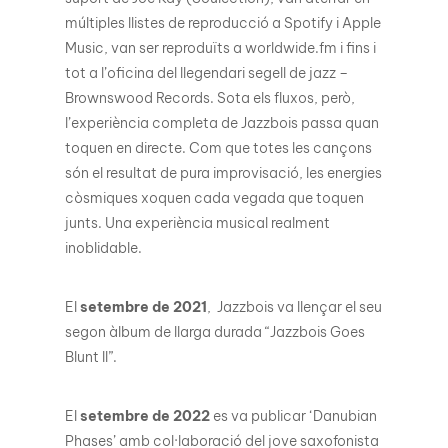
múltiples llistes de reproducció a Spotify i Apple
Music, van ser reproduïts a worldwide.fm i fins i
tot a l’oficina del llegendari segell de jazz –
Brownswood Records. Sota els fluxos, però,
l’experiència completa de Jazzbois passa quan
toquen en directe. Com que totes les cançons
són el resultat de pura improvisació, les energies
còsmiques xoquen cada vegada que toquen
junts. Una experiència musical realment
inoblidable.
El
setembre de 2021
, Jazzbois va llençar el seu
segon àlbum de llarga durada “Jazzbois Goes
Blunt II”.
El
setembre de 2022
es va publicar ‘Danubian
Phases’ amb col·laboració del jove saxofonista