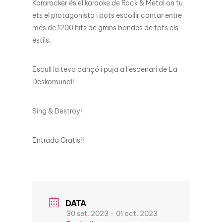
Kararocker és el karaoke de Rock & Metal on tu
ets el protagonista i pots escollir cantar entre
més de 1200 hits de grans bandes de tots els
estils.
Escull la teva cançó i puja a l’escenari de La
Deskomunal!
Sing & Destroy!
Entrada Gratis!!
DATA
30 set. 2023
- 01 oct. 2023