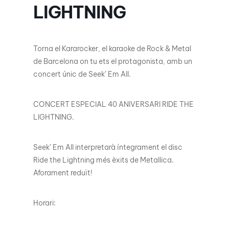
LIGHTNING
Torna el Kararocker, el karaoke de Rock & Metal
de Barcelona on tu ets el protagonista, amb un
concert únic de Seek’ Em All.
CONCERT ESPECIAL 40 ANIVERSARI RIDE THE
LIGHTNING.
Seek’ Em All interpretarà íntegrament el disc
Ride the Lightning més èxits de Metallica.
Aforament reduït!
Horari: