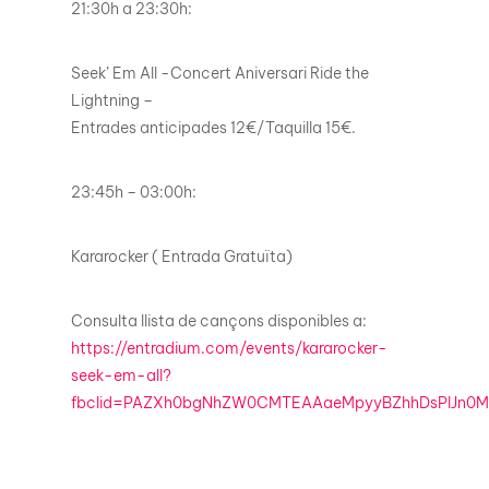
21:30h a 23:30h:
Seek’ Em All -Concert Aniversari Ride the
Lightning –
Entrades anticipades 12€/Taquilla 15€.
23:45h – 03:00h:
Kararocker ( Entrada Gratuïta)
Consulta llista de cançons disponibles a:
https://entradium.com/events/kararocker-
seek-em-all?
fbclid=PAZXh0bgNhZW0CMTEAAaeMpyyBZhhDsPlJn0M_