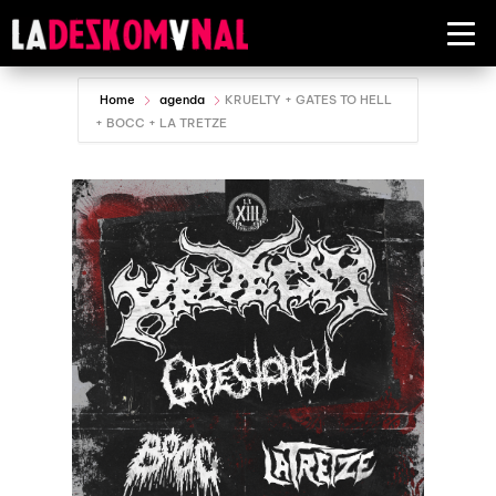
Home
agenda
KRUELTY + GATES TO HELL
+ BOCC + LA TRETZE