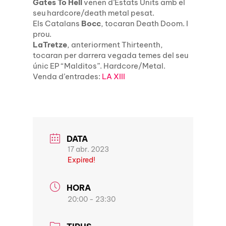
Gates To Hell
venen d’Estats Units amb el
seu hardcore/death metal pesat.
Els Catalans
Bocc
, tocaran Death Doom. I
prou.
LaTretze
, anteriorment Thirteenth,
tocaran per darrera vegada temes del seu
únic EP “Malditos”. Hardcore/Metal.
Venda d’entrades:
LA XIII
DATA
17 abr. 2023
Expired!
HORA
20:00 - 23:30