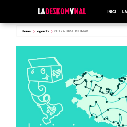
INICI
LA
Home
agenda
KUTXA BIRA: KILIMAK