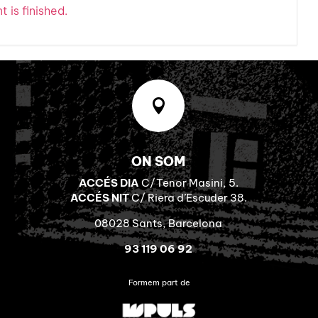
 is finished.

ON SOM
ACCÉS DIA
C/Tenor Masini, 5.
ACCÉS NIT
C/ Riera d’Escuder 38.
08028 Sants, Barcelona
93 119 06 92
Formem part de