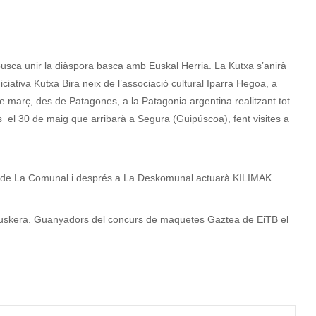
e busca unir la diàspora basca amb Euskal Herria. La Kutxa s’anirà
iciativa Kutxa Bira neix de l’associació cultural Iparra Hegoa, a
 de març, des de Patagones, a la Patagonia argentina realitzant tot
ins el 30 de maig que arribarà a Segura (Guipúscoa), fent visites a
ati de La Comunal i després a La Deskomunal actuarà KILIMAK
euskera. Guanyadors del concurs de maquetes Gaztea de EiTB el