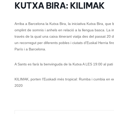
KUTXA BIRA: KILIMAK
Arriba a Barcelona la Kutxa Bira, la iniciativa Kutxa Bira, qu
omplint de somnis i anhels en relació a la llengua basca. La in
través de la qual una caixa itinerant viatja des del passat 20
un recorregut per diferents pobles i ciutats d’Euskal Herria f
París i a Barcelona.
A Sants es farà la benvinguda de la Kutxa A LES 19:00 al p
KILIMAK, porten l’Euskadi més tropical: Rumba i cumbia en 
2020