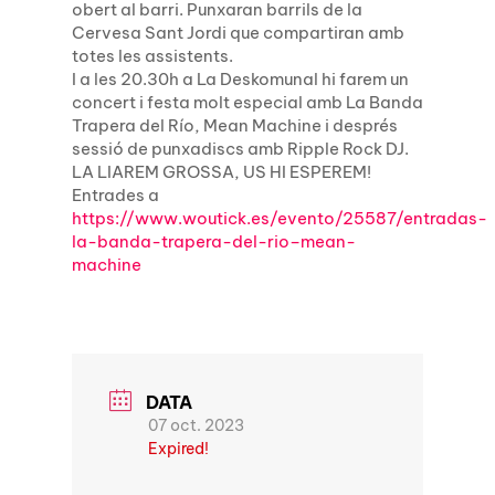
obert al barri. Punxaran barrils de la
Cervesa Sant Jordi que compartiran amb
totes les assistents.
I a les 20.30h a La Deskomunal hi farem un
concert i festa molt especial amb La Banda
Trapera del Río, Mean Machine i després
sessió de punxadiscs amb Ripple Rock DJ.
LA LIAREM GROSSA, US HI ESPEREM!
Entrades a
https://www.woutick.es/evento/25587/entradas-
la-banda-trapera-del-rio–mean-
machine
DATA
07 oct. 2023
Expired!