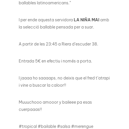
ballables latinoamericans.”
I per ende aquesta servidora
LA NIÑA MAI
amb
la selecció ballable pensada per a suar.
A partir de les 23:45 a Riera d’escuder 38.
Entrada 5€ en efectiu i només a porta.
I jaaaa ho saaaaps, no deixis que el fred t’atrapi
i vine a buscar la caloor!!
Muuuchooo amooor y baileee pa esas
cuerpaaas!!
#tropical #bailable #salsa #merengue