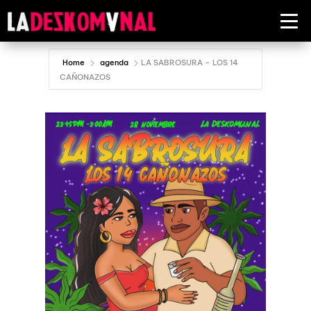
Home
agenda
LA SABROSURA – LOS 14
CAÑONAZOS