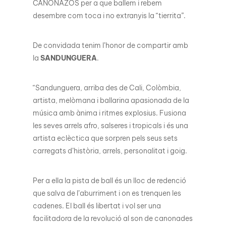
CAÑONAZOS per a que ballem i rebem
desembre com toca i no extranyis la “tierrita”.
De convidada tenim l’honor de compartir amb
la
SANDUNGUERA
.
“Sandunguera, arriba des de Cali, Colòmbia,
artista, melòmana i ballarina apasionada de la
música amb ànima i ritmes explosius. Fusiona
les seves arrels afro, salseres i tropicals i és una
artista eclèctica que sorpren pels seus sets
carregats d’història, arrels, personalitat i goig.
Per a ella la pista de ball és un lloc de redenció
que salva de l’aburriment i on es trenquen les
cadenes. El ball és libertat i vol ser una
facilitadora de la revolució al son de canonades