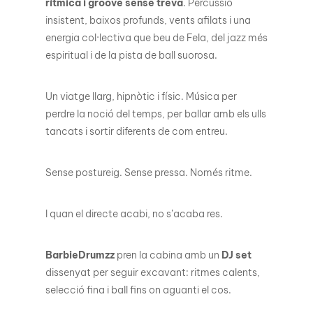
rítmica i groove sense treva
. Percussió
insistent, baixos profunds, vents afilats i una
energia col·lectiva que beu de Fela, del jazz més
espiritual i de la pista de ball suorosa.
Un viatge llarg, hipnòtic i físic. Música per
perdre la noció del temps, per ballar amb els ulls
tancats i sortir diferents de com entreu.
Sense postureig. Sense pressa. Només ritme.
I quan el directe acabi, no s’acaba res.
BarbieDrumzz
pren la cabina amb un
DJ set
dissenyat per seguir excavant: ritmes calents,
selecció fina i ball fins on aguanti el cos.