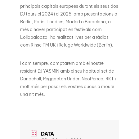
principals capitals europees durant els seus dos
DJ tours el 2024 i el 2025, amb presentacions a
Berlín, París, Londres, Madrid o Barcelona, a
més d’haver participat en festivals com
Lollapalooza i ha realitzat lives per a ràdios
com Rinse FM UK i Refuge Worldwide (Berlín).
I com sempre, comptarem amb el nostre
resident DJ YASMIN amb el seu habitual set de
Dancehall, Reggaeton Under, NeoPerreo, RKT i
molt més per posar els vostres cucus a moure
una nit més.
DATA