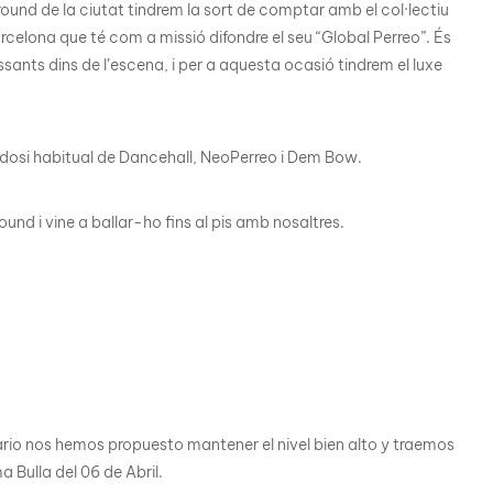
round de la ciutat tindrem la sort de comptar amb el col·lectiu
arcelona que té com a missió difondre el seu “Global Perreo”. És
ants dins de l’escena, i per a aquesta ocasió tindrem el luxe
va dosi habitual de Dancehall, NeoPerreo i Dem Bow.
nd i vine a ballar-ho fins al pis amb nosaltres.
rio nos hemos propuesto mantener el nivel bien alto y traemos
Bulla del 06 de Abril.