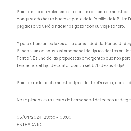
Para abrir boca volveremos a contar con una de nuestras dj
conquistado hasta hacerse parte de la familia de laBulla: 
pegajoso volverá a hacernos gozar con su viaje sonoro.
Y para afianzar los lazos en la comunidad del Perreo Under
Bundah, un colectivo internacional de djs residentes en Bar
Perreo”. Es una de las propuestas emergentes que nos pare
tendremos el lujo de contar con un set b2b de sus 4 djs!
Para cerrar la noche nuestro dj residente elYasmin, con su
No te pierdas esta fiesta de hermandad del perreo undergro
06/04/2024. 23:55 – 03:00
ENTRADA 6€