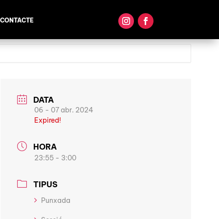
CONTACTE
DATA
06 - 07 abr. 2024
Expired!
HORA
23:55 - 3:00
TIPUS
Punxada