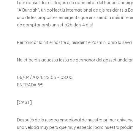
I per consolidar els llaços a la comunitat del Perreo Underg
“A Bundah”, un col·lectiu internacional de djs residents a B
una de les propostes emergents que ens sembla més interess
de comptar amb un set b2b dels 4 djs!
Per tancar la nit el nostre dj resident elYasmin, amb la se
No et perdis aquesta festa de germanor del gosset undergrou
06/04/2024. 23:55 – 03:00
ENTRADA 6€
[CAST]
Después de la resaca emocional de nuestro primer aniversa
una velada muy pero que muy especial para nuestra próxima 