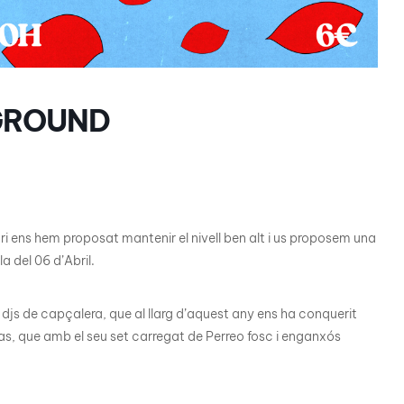
RGROUND
i ens hem proposat mantenir el nivell ben alt i us proposem una
a del 06 d’Abril.
js de capçalera, que al llarg d’aquest any ens ha conquerit
gras, que amb el seu set carregat de Perreo fosc i enganxós