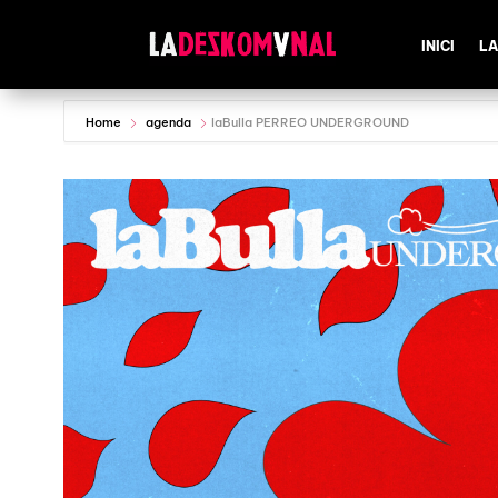
INICI
LA
Home
agenda
laBulla PERREO UNDERGROUND