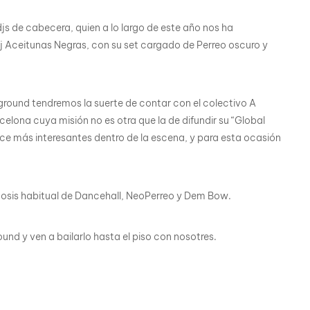
s de cabecera, quien a lo largo de este año nos ha
Dj Aceitunas Negras, con su set cargado de Perreo oscuro y
ground tendremos la suerte de contar con el colectivo A
celona cuya misión no es otra que la de difundir su “Global
ce más interesantes dentro de la escena, y para esta ocasión
 dosis habitual de Dancehall, NeoPerreo y Dem Bow.
und y ven a bailarlo hasta el piso con nosotres.