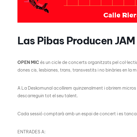
Las Pibas Producen JAM
OPEN MIC
és un cicle de concerts organitzats pel col·lectiu
dones cis, lesbianes, trans, transvestits i no binàries en la 
A La Deskomunal acollirem quinzenalment i obrirem micros i 
descarreguin tot el seu talent.
Cada sessió comptarà amb un espai de concert i es tancarà
ENTRADES A: