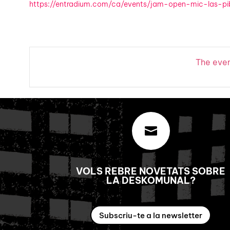
https://entradium.com/ca/events/jam-open-mic-las-pi
The event

VOLS REBRE NOVETATS SOBRE
LA DESKOMUNAL?
Subscriu-te a la newsletter