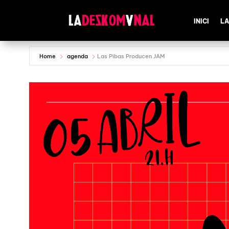
INICI
LA
Home
agenda
Las Pibas Producen JAM