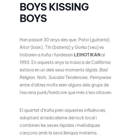
BOYS KISSING
BOYS
Han passat 30 anys des que, Patxi (guitarra),
Aitor (baix), Titi (bateria) y Gorka (veu) es
trobaren a Iruña i fundessin
LEIHOTIKAN
al
1993. En aquests anys la música de Califòrnia
estava en un dels seus moments àlgids:
Bad
Religion, Nofx, Suicidal Tendencies, Pennywise
entre d’altres molts eren alguns dels grups de
l’escena punk/hardcore que més s’escoltaven.
El quartet d’Iruña pren aquestes influències,
adoptant el radicalisme del rock local i
combinen les seves ràpides i melòdiques
cançons amb la seva llengua materna,