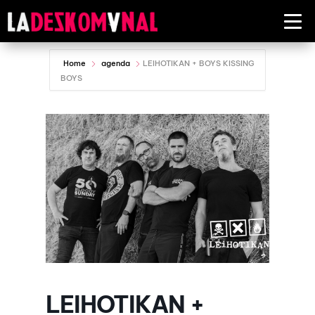
Home
agenda
LEIHOTIKAN + BOYS KISSING
BOYS
LEIHOTIKAN +