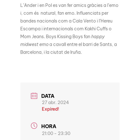
L’Ander i en Pol es van fer amics gràcies a l’emo
i, com és natural, fan emo. Influenciats per
bandes nacionals com a Cala Vento i l’Hereu
Escampa i internacionals com Kakhi Cuffs o
Mom Jeans. Boys Kissing Boys fan
happy
midwest emo
a cavall entre el barri de Sants, a
Barcelona, i la ciutat de Iruña.
DATA
27 abr. 2024
Expired!
HORA
21:00 - 23:30