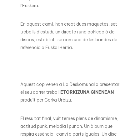
l’Euskera.
En aquest camí, han creat dues maquetes, set
treballs d’estudi, un directe i una col·lecció de
discos, establint-se com una de les bandes de
referència a Euskal Herria.
Aquest cop venen a La Deskomunal a presentar
el seu darrer treball
ETORKIZUNA GINENEAN
produït per Gorka Urbizu.
El resultat final, vuit temes plens de dinamisme,
actitud punk, melodia i punch. Un àlbum que
respira essència i canvi a parts iguales. Un disc