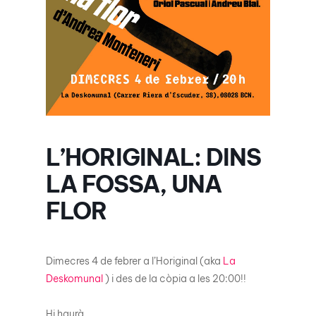
L’HORIGINAL: DINS
LA FOSSA, UNA
FLOR
Dimecres 4 de febrer a l’Horiginal (aka
La
Deskomunal
) i des de la còpia a les 20:00!!
Hi haurà….