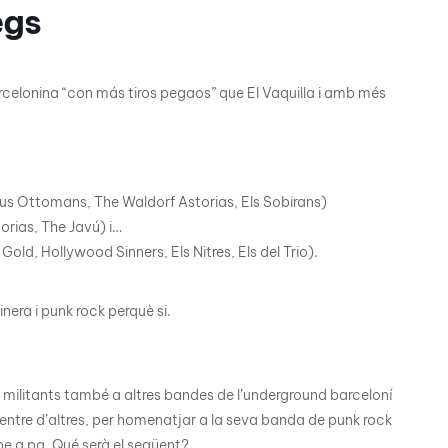
egs
rcelonina “con más tiros pegaos” que El Vaquilla i amb més
s Ottomans, The Waldorf Astorias, Els Sobirans)
rias, The Javú) i…
ld, Hollywood Sinners, Els Nitres, Els del Trio).
era i punk rock perquè si.
 militants també a altres bandes de l’underground barceloní
entre d’altres, per homenatjar a la seva banda de punk rock
pe a pa. Qué serà el següent?