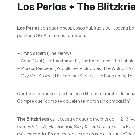
Los Perlas + The Blitzkri
Los Perlas
son quatre sospitosos habituals de l’escena ba
perill que GG Allin en una farmàcia:
– Francis Riera (The Meows)
– Adrià Gual (The Excitements, The Kongsmen, The Fabulou
– Markus Requena (Papallones Violadores, The Waldorf Asto
– Óky Von Stoky, (The Imperial Surfers, The Kongsmen, The Go
Quatre tarambanes que han decidit ajuntar rumba de benzin
Compte que “como te diquelen te maran sin compasión”.
The Blitzkriegs
es l’excusa de quatre malalts del 1-2-3-4,
com F.A.N.T.A, Motosierras, Suzy & Los Quattro o The Bite 
més estimada. En aquest cas es cascaràn el “It’s Alive” de 