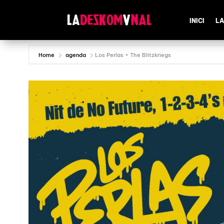
INICI
LA
Home
agenda
Los Perlas + The Blitzkriegs