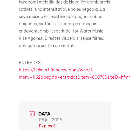
hardcore i melodia des de Nova York amb arrels
llatines i una intensitat que no es negocia. La
seva música és resistència: cançons sobre
caigudes, victòries i el coratge de seguir
endavant, amb l’esperit de Hot Water Music i
Rise Against. Directes viscerals, sense filtres,
dels que se senten de veritat.
ENTRADES:
https://tickets.hfmncrew.com/web/?
menu=1162&pagina=entradas&item=60670&siteID=hfm
DATA
08 jul. 2026
Expired!