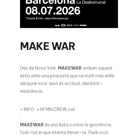
MAKE WAR
Des de Nova York,
MAKEWAR
arriben aquest
estiu amb una proposta que va molt més enllà
del punk rock: això és actitud, identitat i
resistència.
+ INFO ⇢ HFMN CREW.cat
.
MAKEWAR
és una lluita contra la ignorància,
l’odi i tot el que intenta frenar-te. Punk rock,