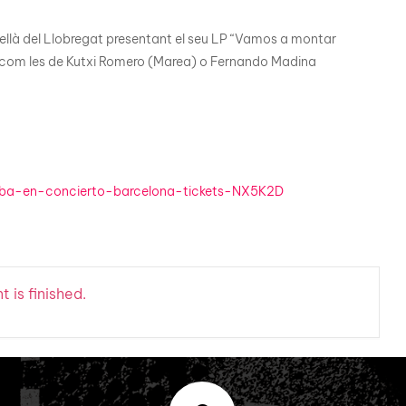
ellà del Llobregat presentant el seu LP “Vamos a montar
s com les de Kutxi Romero (Marea) o Fernando Madina
rba-en-concierto-barcelona-tickets-NX5K2D
 is finished.