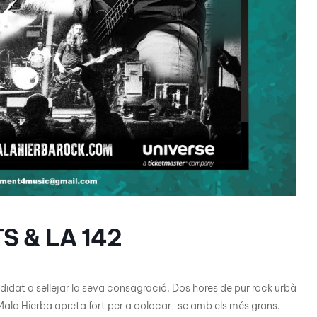
S & LA 142
ndidat a sellejar la seva consagració. Dos hores de pur rock urbà
e Mala Hierba apreta fort per a colocar-se amb els més grans.