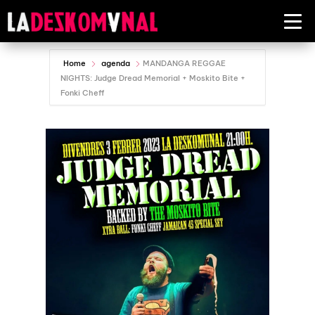
Home
agenda
MANDANGA REGGAE
NIGHTS: Judge Dread Memorial + Moskito Bite +
Fonki Cheff